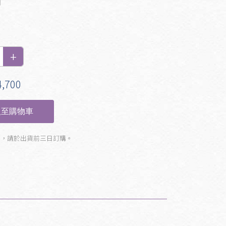
蘭
,700
至購物車
製，請於出貨前三日訂購。