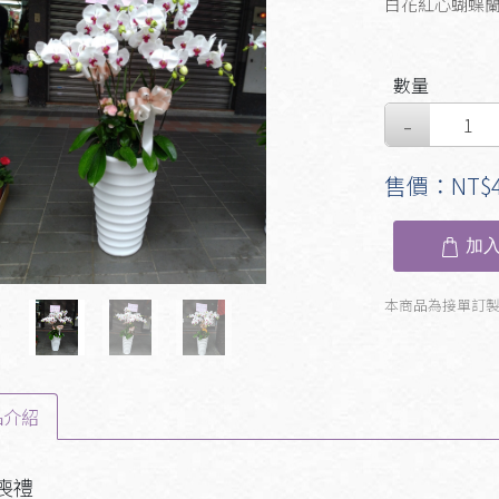
白花紅心蝴蝶
數量
evious
Next
售價：NT$4
加入
本商品為接單訂
品介紹
喪禮