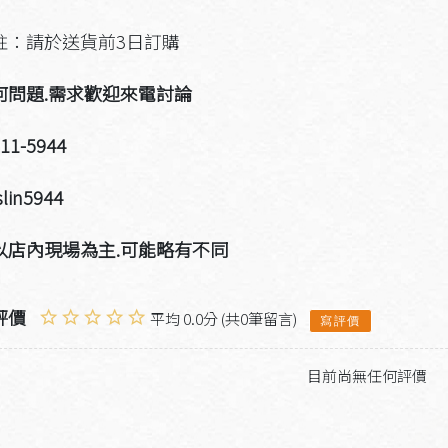
註：請於送貨前3日訂購
何問題.需求歡迎來電討論
911-5944
slin5944
以店內現場為主.可能略有不同
評價
平均 0.0分 (共0筆留言)
寫評價
目前尚無任何評價