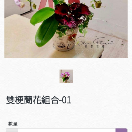
雙梗蘭花組合-01
數量