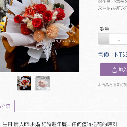
讓花禮.心意長
永生花花語"永
數量
evious
Next
售價：NT$3
加入
本商品為接單訂
品介紹
生日.情人節.求婚.結婚週年慶....任何值得送花的時刻