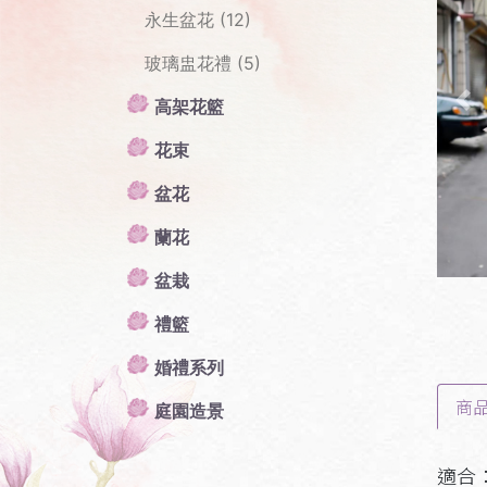
永生盆花 (12)
玻璃盅花禮 (5)
高架花籃
Pr
花束
盆花
蘭花
盆栽
禮籃
婚禮系列
商
庭園造景
適合：