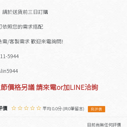
：請於送貨前三日訂購
可依照您的需求搭配
急需/客製需求 歡迎來電詢問!
911-5944
slin5944
節價格另議 請來電or加LINE洽詢
評價
平均 0.0分 (共0筆留言)
寫評價
目前尚無任何評價