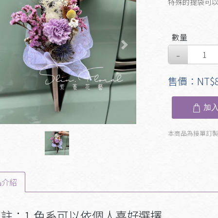
特殊的提袋可
數量
evious
Next
售價：NT$8
加入
本商品為接單訂
品介紹
註：1.色系可以依個人喜好選擇