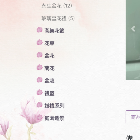
永生盆花 (12)
玻璃盅花禮 (5)
高架花籃
Pr
花束
盆花
蘭花
盆栽
禮籃
婚禮系列
商
庭園造景
備 