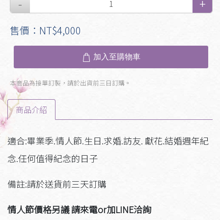
售價：NT$4,000
加入至購物車
本商品為接單訂製，請於出貨前三日訂購。
商品介紹
適合:畢業季.情人節.生日.求婚.訪友. 獻花.結婚週年紀
念.任何值得紀念的日子
備註:請於送貨前三天訂購
情人節價格另議 請來電or加LINE洽詢