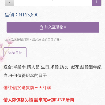
售價：NT$3,600
加入至購物車
本商品為接單訂製，請於出貨前三日訂購。
商品介紹
適合:畢業季
.
情人節.生日.求婚.訪友. 獻花.結婚週年紀
念.任何值得紀念的日子
備註:請於送貨前三天訂購
情人節價格另議 請來電or加LINE洽詢