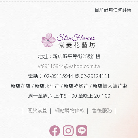
目前尚無任何評價
地址：新店區平等街25號1樓
yf89115944@yahoo.com.tw
電話： 02-89115944 或 02-29124111
新店花店 / 新店永生花 / 新店乾燥花 / 新店情人節花束
周一至周六 上午9：00 至晚上 20：00
|
關於紫菱
|
網站購物條款
|
售後服務
|