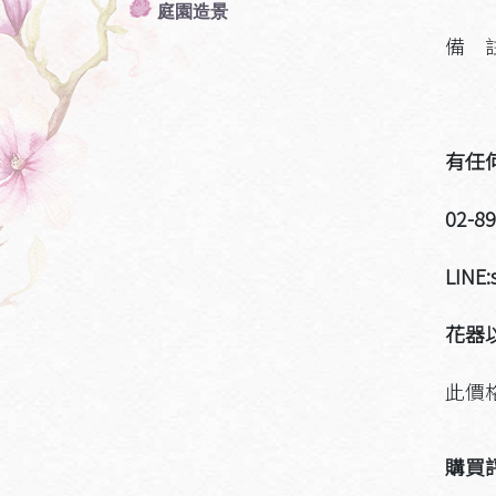
庭園造景
備 
2.
有任
02-8
LINE:
花器
此價
購買