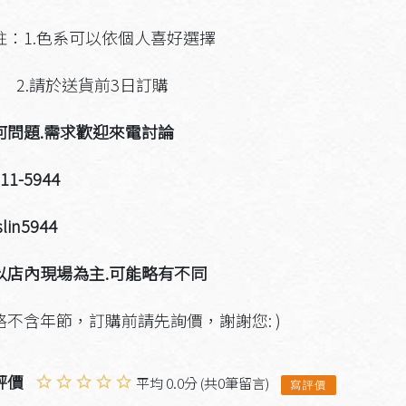
註：1.色系可以依個人喜好選擇
請於送貨前3日訂購
何問題.需求歡迎來電討論
911-5944
slin5944
以店內現場為主.可能略有不同
格不含年節，訂購前請先詢價，謝謝您: )
評價
平均 0.0分 (共0筆留言)
寫評價