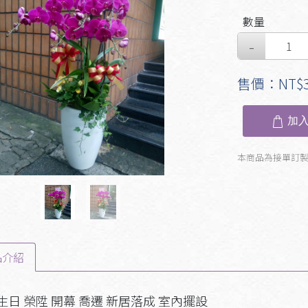
數量
evious
Next
售價：NT$3
加入
本商品為接單訂
品介紹
生日 榮陞 開幕 喬遷 新居落成 室內擺設