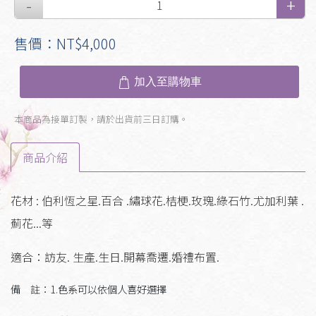
售價：NT$4,000
加入至購物車
本商品為接單訂製，請於出貨前三日訂購。
商品介紹
花材 : 伯利恆之星.百合 .繡球花.桔梗.玫瑰.綠石竹.尤加利葉 .
薊花...等
適合：訪友. 生產.生日.開幕喬遷.婚禮布置.
備 註：1.色系可以依個人喜好選擇