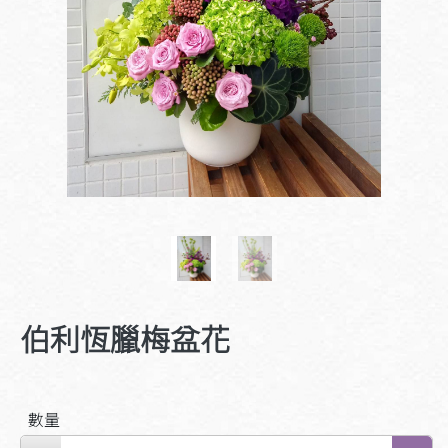
伯利恆臘梅盆花
數量