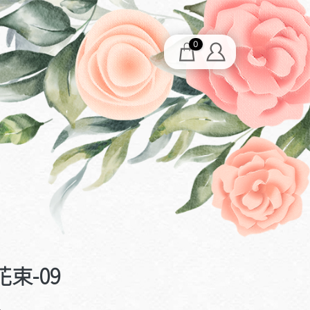
0
束-09