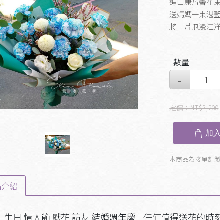
進口康乃馨花
送媽媽一束湛
將一片浪漫汪
evious
Next
數量
定價：
NT$3,200
加入
本商品為接單訂
品介紹
生日.情人節.獻花.訪友.結婚週年慶....任何值得送花的時