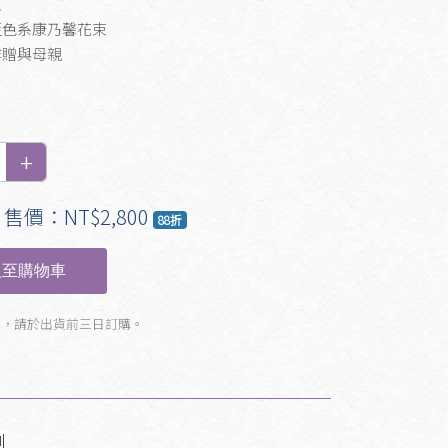
束
藍色系康乃馨花束
洋贈與母親
售價：NT$2,800
88折
至購物車
製，請於出貨前三日訂購。
刻