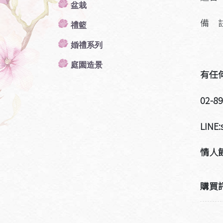
盆栽
備 
禮籃
婚禮系列
2.
庭園造景
有任
02-8
LINE:
情人節
購買