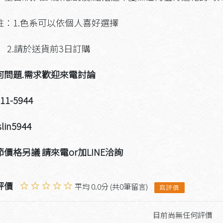
註：1.色系可以依個人喜好選擇
請於送貨前3日訂購
何問題.需求歡迎來電討論
911-5944
slin5944
價格另議 請來電or加LINE洽詢
評價
平均 0.0分 (共0筆留言)
寫評價
目前尚無任何評價