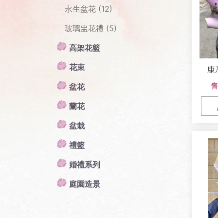
永生盆花 (12)
玻璃盅花禮 (5)
高架花籃
花束
康
售
盆花
蘭花
盆栽
禮籃
婚禮系列
庭園造景